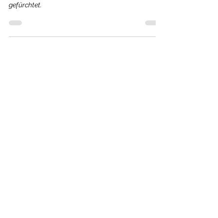
Harz
Triathlon im Harz - Die Hölle von Q, Legendär und
gefürchtet.