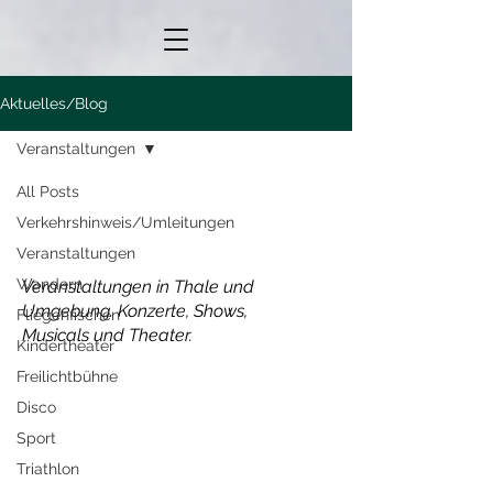
Aktuelles/Blog
Veranstaltungen
All Posts
Verkehrshinweis/Umleitungen
Veranstaltungen
Veranstaltungen
Wandern
Veranstaltungen in Thale und
Umgebung. Konzerte, Shows,
Fliegenfischen
Musicals und Theater.
Kindertheater
Freilichtbühne
Disco
Sport
Triathlon