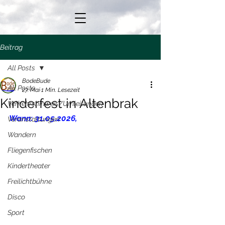
Beitrag
All Posts
BodeBude
All Posts
27. Mai
1 Min. Lesezeit
Kinderfest in Altenbrak
Verkehrshinweis/Umleitungen
Wann: 31.05.2026,
Veranstaltungen
Wandern
Fliegenfischen
Kindertheater
Freilichtbühne
Disco
Sport