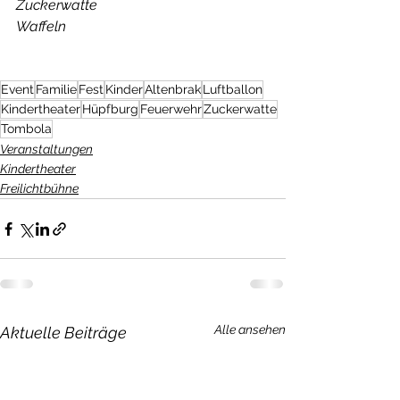
Zuckerwatte
Waffeln
Event
Familie
Fest
Kinder
Altenbrak
Luftballon
Kindertheater
Hüpfburg
Feuerwehr
Zuckerwatte
Tombola
Veranstaltungen
Kindertheater
Freilichtbühne
Alle ansehen
Aktuelle Beiträge