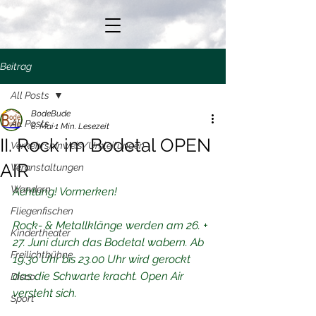
Beitrag
All Posts
BodeBude
All Posts
8. Mai
1 Min. Lesezeit
II. Rock im Bodetal OPEN
Verkehrshinweis/Umleitungen
AIR
Veranstaltungen
Wandern
Achtung! Vormerken!
Fliegenfischen
Rock- & Metallklänge werden am 26. + 
Kindertheater
27. Juni durch das Bodetal wabern. Ab 
Freilichtbühne
19.30 Uhr bis 23.00 Uhr wird gerockt 
das die Schwarte kracht. Open Air 
Disco
versteht sich.
Sport