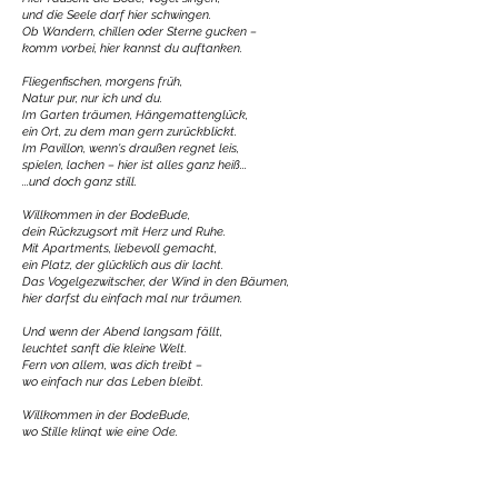
und die Seele darf hier schwingen.
Ob Wandern, chillen oder Sterne gucken –
komm vorbei, hier kannst du auftanken.
Fliegenfischen, morgens früh,
Natur pur, nur ich und du.
Im Garten träumen, Hängemattenglück,
ein Ort, zu dem man gern zurückblickt.
Im Pavillon, wenn's draußen regnet leis,
spielen, lachen – hier ist alles ganz heiß...
...und doch ganz still.
Willkommen in der BodeBude,
dein Rückzugsort mit Herz und Ruhe.
Mit Apartments, liebevoll gemacht,
ein Platz, der glücklich aus dir lacht.
Das Vogelgezwitscher, der Wind in den Bäumen,
hier darfst du einfach mal nur träumen.
Und wenn der Abend langsam fällt,
leuchtet sanft die kleine Welt.
Fern von allem, was dich treibt –
wo einfach nur das Leben bleibt.
Willkommen in der BodeBude,
wo Stille klingt wie eine Ode.
Komm, genieß das Hier und Jetzt,
wo sich dein Herz ins Grüne setzt.
Bodetal – ein Stück vom Glück,