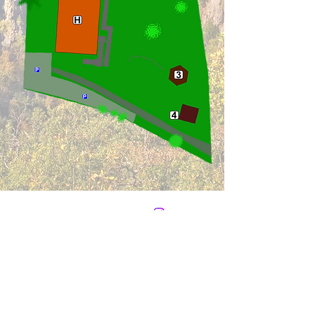
Kontakt
Verfolge uns
Tel.:
+49 39456 292
Mobil:
+49 170 99 55 231
E-Mail:
hallo@BodeBude.de
Adresse
Zahlmöglichkeiten vor Ort
Spohnbleek 4-6
derzeit nur Barzahlung
möglich = keine