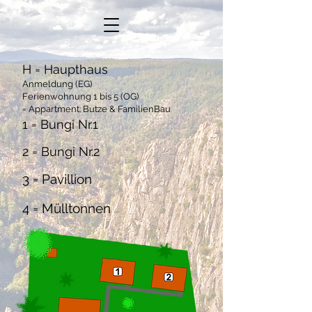
H = Haupthaus
Anmeldung (EG)
Ferienwohnung 1 bis 5 (OG)
= Appartment: Butze & FamilienBau
1 = Bungi Nr.1
2 = Bungi Nr.2
3 = Pavillion
4 = Mülltonnen