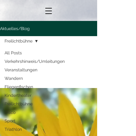
Aktuelles/Blog
Freilichtbühne
All Posts
Verkehrshinweis/Umleitungen
Freilichtbühne
Veranstaltungen
Wandern
Fliegenfischen
Kindertheater
Freilichtbühne
Disco
Sport
Triathlon